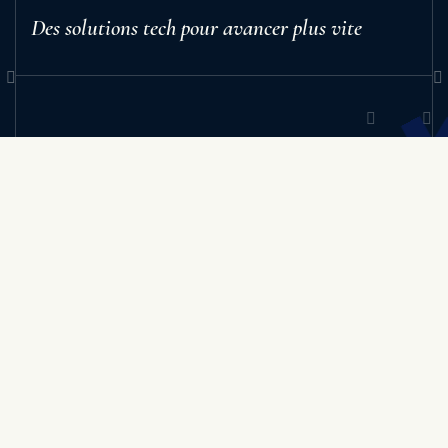
Des solutions tech pour avancer plus vite
Sign up to receive our newest insights, industry
updates, and exclusive resources straight to your
inbox.