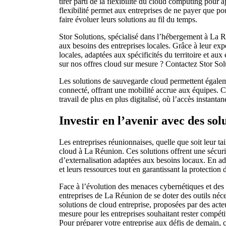
tirer parti de la flexibilité du cloud computing pour a
flexibilité permet aux entreprises de ne payer que pour
faire évoluer leurs solutions au fil du temps.
Stor Solutions, spécialisé dans l’hébergement à La 
aux besoins des entreprises locales. Grâce à leur exper
locales, adaptées aux spécificités du territoire et au
sur nos offres cloud sur mesure ? Contactez Stor Sol
Les solutions de sauvegarde cloud permettent égale
connecté, offrant une mobilité accrue aux équipes. C
travail de plus en plus digitalisé, où l’accès instanta
Investir en l’avenir avec des so
Les entreprises réunionnaises, quelle que soit leur ta
cloud à La Réunion. Ces solutions offrent une sécurit
d’externalisation adaptées aux besoins locaux. En adop
et leurs ressources tout en garantissant la protection 
Face à l’évolution des menaces cybernétiques et des e
entreprises de La Réunion de se doter des outils néces
solutions de cloud entreprise, proposées par des acte
mesure pour les entreprises souhaitant rester compéti
Pour préparer votre entreprise aux défis de demain, 