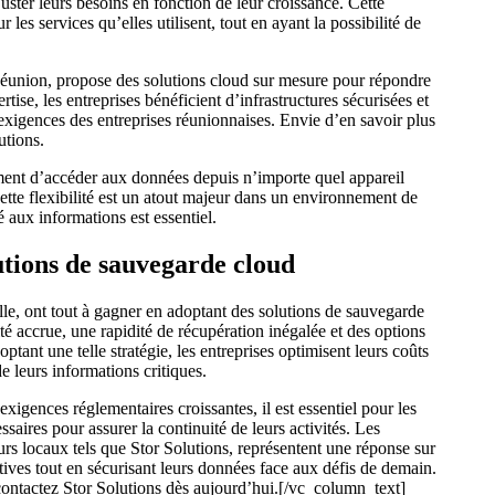
juster leurs besoins en fonction de leur croissance. Cette
 les services qu’elles utilisent, tout en ayant la possibilité de
Réunion, propose des solutions cloud sur mesure pour répondre
tise, les entreprises bénéficient d’infrastructures sécurisées et
x exigences des entreprises réunionnaises. Envie d’en savoir plus
utions.
ment d’accéder aux données depuis n’importe quel appareil
ette flexibilité est un atout majeur dans un environnement de
né aux informations est essentiel.
lutions de sauvegarde cloud
ille, ont tout à gagner en adoptant des solutions de sauvegarde
é accrue, une rapidité de récupération inégalée et des options
tant une telle stratégie, les entreprises optimisent leurs coûts
de leurs informations critiques.
xigences réglementaires croissantes, il est essentiel pour les
saires pour assurer la continuité de leurs activités. Les
urs locaux tels que Stor Solutions, représentent une réponse sur
tives tout en sécurisant leurs données face aux défis de demain.
contactez Stor Solutions dès aujourd’hui.[/vc_column_text]