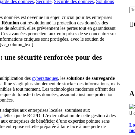
arde des données
,
Sécurité
,
Sécurité des données
,
Solutions
données est devenue un enjeu crucial pour les entreprises
a Réunion
ont révolutionné la protection des données des
e de sécurité, elles préviennent les pertes tout en garantissant
. Ces avancées permettent aux entreprises de se concentrer sur
informations critiques sont protégées, avec le soutien de
][vc_column_text]
 une sécurité renforcée pour des
ultiplication des
cyberattaques
, les
solutions de sauvegarde
. Il ne s’agit plus simplement de stocker des informations, mais
sponibles à tout moment. Les technologies modernes offrent des
A
e que du transfert des données, assurant ainsi une protection
données.
 adaptées aux entreprises locales, soumises aux
s
, telles que le RGPD. L’externalisation de cette gestion à des
 aux entreprises de bénéficier d’une expertise pointue sans
Lo
e entreprise est-elle préparée à faire face à une perte de
mo