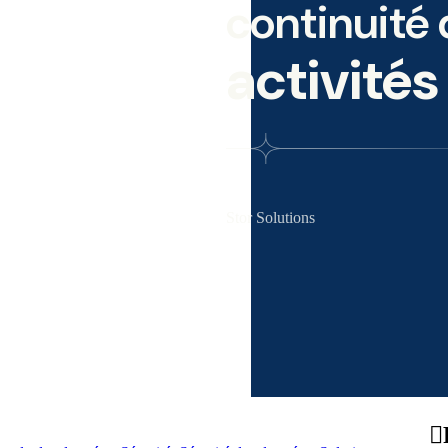
continuité
activités
Stor Solutions