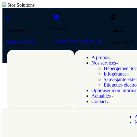
Contact :
Téléphone :
Adresse :
contact@stor-solutions.fr
0262 48 36 36
4 Rue René D
A propos
Nos services
Hébergement loc
Infogérance
Sauvegarde exter
Étiquettes électr
Optimiser mon informa
Actualités
Contact
A
N