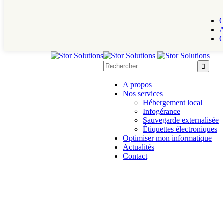
O
A
C
A propos
Nos services
Hébergement local
Infogérance
Sauvegarde externalisée
Étiquettes électroniques
Optimiser mon informatique
Actualités
Contact