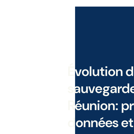
Évolution d
sauvegarde
Réunion: p
données et 