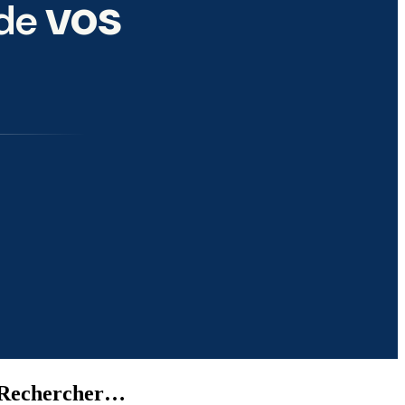
vos
 de
Rechercher…