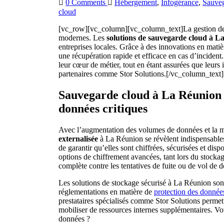
0 Comments
Hébergement
,
Infogérance
,
Sauveg
cloud
[vc_row][vc_column][vc_column_text]La gestion des 
modernes. Les
solutions de sauvegarde cloud à L
entreprises locales. Grâce à des innovations en matièr
une récupération rapide et efficace en cas d’incident
leur cœur de métier, tout en étant assurées que leurs 
partenaires comme Stor Solutions.[/vc_column_text
Sauvegarde cloud à La Réunion :
données critiques
Avec l’augmentation des volumes de données et la m
externalisée
à La Réunion se révèlent indispensables
de garantir qu’elles sont chiffrées, sécurisées et di
options de chiffrement avancées, tant lors du stockag
complète contre les tentatives de fuite ou de vol de 
Les solutions de stockage sécurisé à La Réunion sont
réglementations en matière de
protection des donnée
prestataires spécialisés comme Stor Solutions permet
mobiliser de ressources internes supplémentaires. Votr
données ?