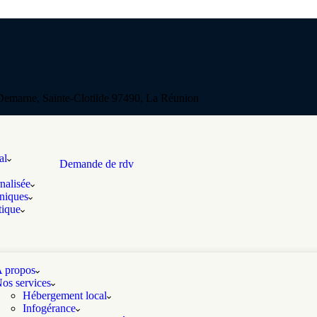
emarne, Sainte-Clotilde 97490, La Réunion
al
Demande de rdv
nalisée
oniques
tique
 propos
os services
Hébergement local
Infogérance