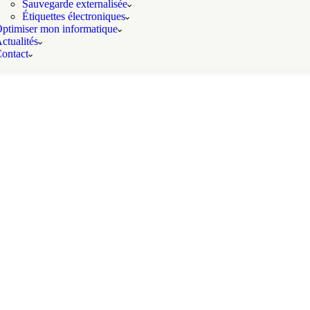
Sauvegarde externalisée
Étiquettes électroniques
ptimiser mon informatique
ctualités
ontact