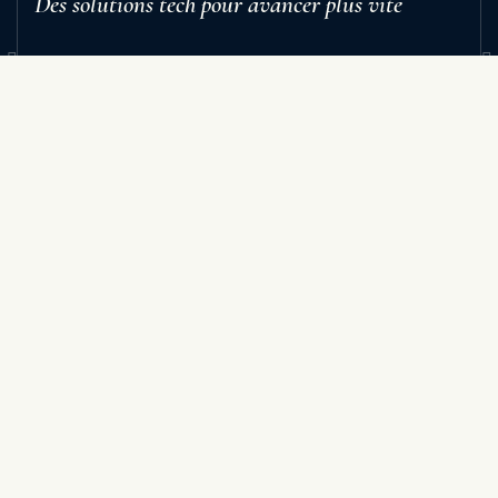
Des solutions tech pour avancer plus vite
Sign up to receive our newest insights, industry
updates, and exclusive resources straight to your
inbox.