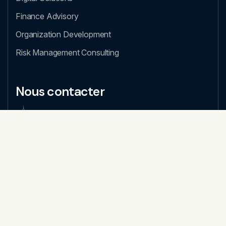
Finance Advisory
Organization Development
Risk Management Consulting
Nous contacter
Nous appeler
0262 48 36 36
Nous écrire
contact@stor-solutions.fr
Nous rencontrer