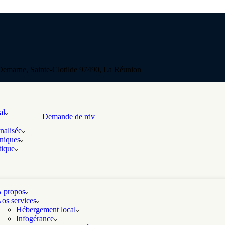
emarne, Sainte-Clotilde 97490, La Réunion
al
Demande de rdv
nalisée
oniques
tique
 propos
os services
Hébergement local
Infogérance