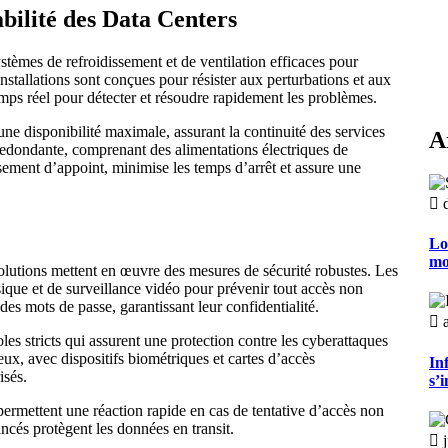
abilité des Data Centers
stèmes de refroidissement et de ventilation efficaces pour
nstallations sont conçues pour résister aux perturbations et aux
emps réel pour détecter et résoudre rapidement les problèmes.
ne disponibilité maximale, assurant la continuité des services
A
redondante, comprenant des alimentations électriques de
sement d’appoint, minimise les temps d’arrêt et assure une
Lo
mo
Solutions mettent en œuvre des mesures de sécurité robustes. Les
sique et de surveillance vidéo pour prévenir tout accès non
des mots de passe, garantissant leur confidentialité.
les stricts qui assurent une protection contre les cyberattaques
eux, avec dispositifs biométriques et cartes d’accès
In
isés.
s’
permettent une réaction rapide en cas de tentative d’accès non
ancés protègent les données en transit.