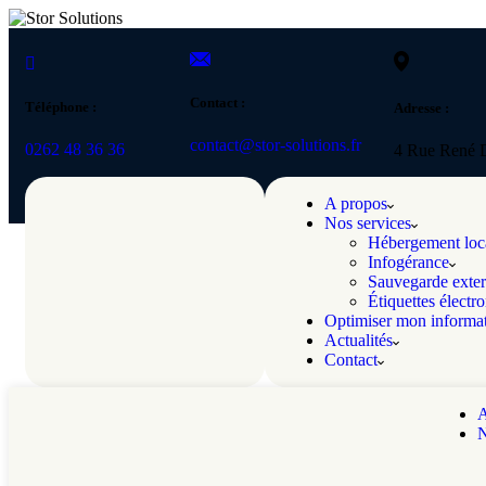
Contact :
Téléphone :
Adresse :
contact@stor-solutions.fr
0262 48 36 36
4 Rue René D
A propos
Nos services
Hébergement loc
Infogérance
Sauvegarde exter
Étiquettes électr
Optimiser mon informa
Actualités
Contact
A
N