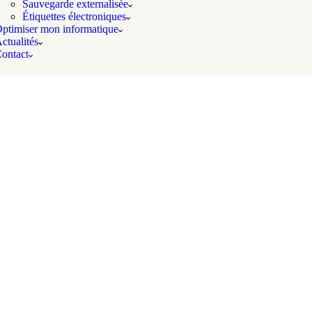
Sauvegarde externalisée
Étiquettes électroniques
ptimiser mon informatique
ctualités
ontact