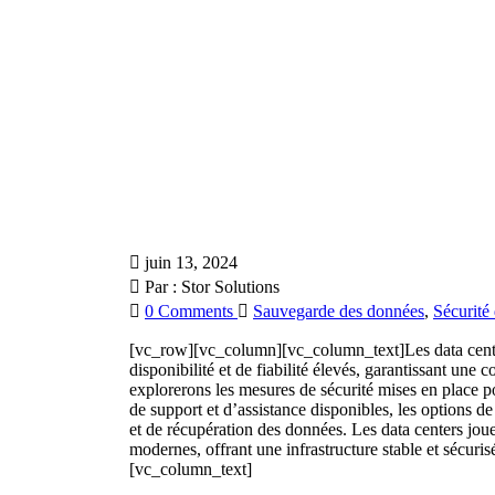
juin 13, 2024
Par :
Stor Solutions
0 Comments
Sauvegarde des données
,
Sécurité
[vc_row][vc_column][vc_column_text]Les data center
disponibilité et de fiabilité élevés, garantissant une c
explorerons les mesures de sécurité mises en place po
de support et d’assistance disponibles, les options de
et de récupération des données. Les data centers jou
modernes, offrant une infrastructure stable et sécuri
[vc_column_text]