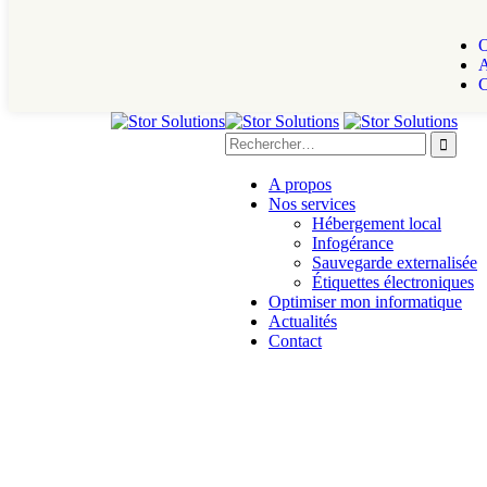
O
A
C
A propos
Nos services
Hébergement local
Infogérance
Sauvegarde externalisée
Étiquettes électroniques
Optimiser mon informatique
Actualités
Contact