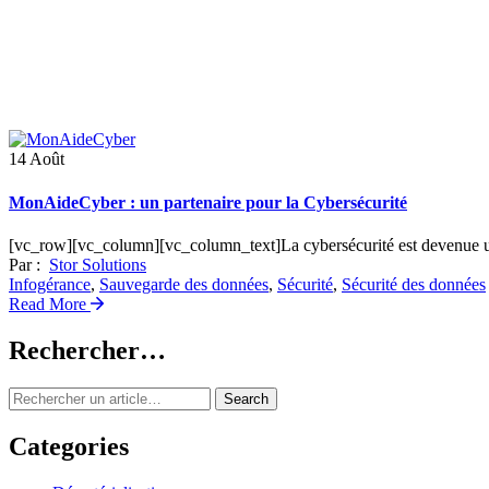
14
Août
MonAideCyber : un partenaire pour la Cybersécurité
[vc_row][vc_column][vc_column_text]La cybersécurité est devenue un
Par :
Stor Solutions
Infogérance
,
Sauvegarde des données
,
Sécurité
,
Sécurité des données
Read More
Rechercher…
Search
Categories