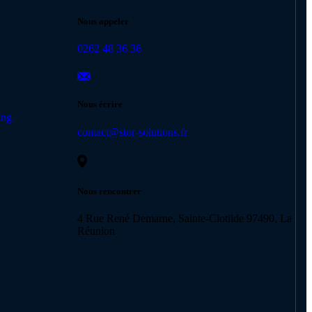
Nous appeler
0262 48 36 36
Nous écrire
ing
contact@stor-solutions.fr
Nous rencontrer
4 Rue René Demarne, Sainte-Clotilde 97490, La
Réunion