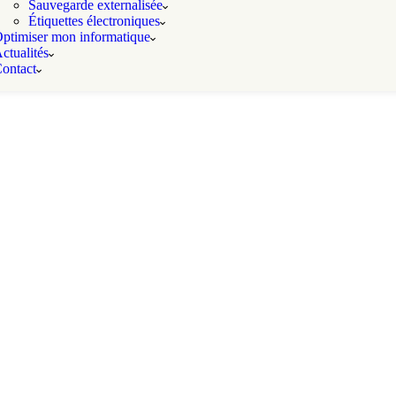
Sauvegarde externalisée
Étiquettes électroniques
ptimiser mon informatique
ctualités
ontact