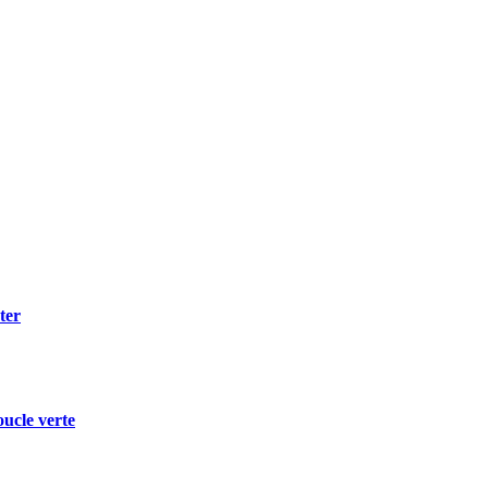
ter
oucle verte