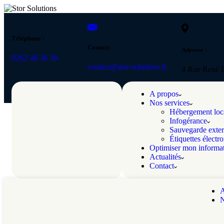
Téléphone :
Contact :
Adresse :
0262 48 36 36
contact@stor-solutions.fr
4 Rue René D
A propos
Nos services
Hébergement loc
Infogérance
Sauvegarde exter
Étiquettes électr
Optimiser mon informa
Actualités
Contact
A
N