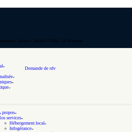
emarne, Sainte-Clotilde 97490, La Réunion
al
Demande de rdv
nalisée
oniques
tique
 propos
os services
Hébergement local
Infogérance